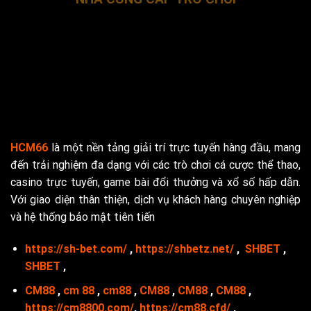
Thật
HCM66
là một nền tảng giải trí trực tuyến hàng đầu, mang
đến trải nghiệm đa dạng với các trò chơi cá cược thể thao,
casino trực tuyến, game bài đổi thưởng và xổ số hấp dẫn.
Với giao diện thân thiện, dịch vụ khách hàng chuyên nghiệp
và hệ thống bảo mật tiên tiến
https://sh-bet.com/
,
https://shbetz.net/
,
SHBET
,
SHBET
,
CM88
,
cm 88
,
cm88
,
CM88
,
CM88
,
CM88
,
https://cm8800.com/
,
https://cm88.cfd/
,