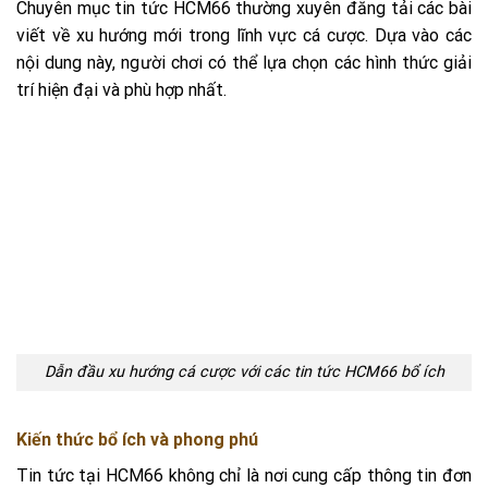
Chuyên mục tin tức HCM66 thường xuyên đăng tải các bài
viết về xu hướng mới trong lĩnh vực cá cược. Dựa vào các
nội dung này, người chơi có thể lựa chọn các hình thức giải
trí hiện đại và phù hợp nhất.
Dẫn đầu xu hướng cá cược với các tin tức HCM66 bổ ích
Kiến thức bổ ích và phong phú
Tin tức tại HCM66 không chỉ là nơi cung cấp thông tin đơn