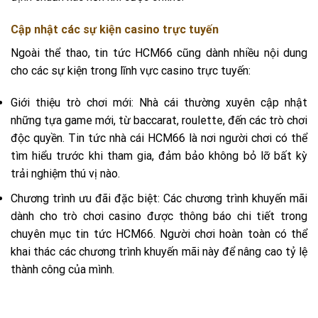
Cập nhật các sự kiện casino trực tuyến
Ngoài thể thao, tin tức HCM66 cũng dành nhiều nội dung
cho các sự kiện trong lĩnh vực casino trực tuyến:
Giới thiệu trò chơi mới: Nhà cái thường xuyên cập nhật
những tựa game mới, từ baccarat, roulette, đến các trò chơi
độc quyền. Tin tức nhà cái HCM66 là nơi người chơi có thể
tìm hiểu trước khi tham gia, đảm bảo không bỏ lỡ bất kỳ
trải nghiệm thú vị nào.
Chương trình ưu đãi đặc biệt: Các chương trình khuyến mãi
dành cho trò chơi casino được thông báo chi tiết trong
chuyên mục tin tức HCM66. Người chơi hoàn toàn có thể
khai thác các chương trình khuyến mãi này để nâng cao tỷ lệ
thành công của mình.