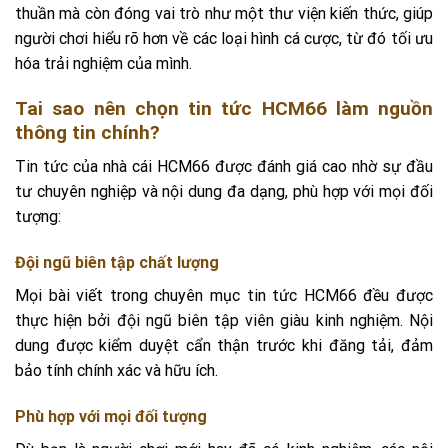
thuần mà còn đóng vai trò như một thư viện kiến thức, giúp
người chơi hiểu rõ hơn về các loại hình cá cược, từ đó tối ưu
hóa trải nghiệm của mình.
Tai sao nên chọn tin tức HCM66 làm nguồn
thông tin chính?
Tin tức của nhà cái HCM66 được đánh giá cao nhờ sự đầu
tư chuyên nghiệp và nội dung đa dạng, phù hợp với mọi đối
tượng:
Đội ngũ biên tập chất lượng
Mọi bài viết trong chuyên mục tin tức HCM66 đều được
thực hiện bởi đội ngũ biên tập viên giàu kinh nghiệm. Nội
dung được kiểm duyệt cẩn thận trước khi đăng tải, đảm
bảo tính chính xác và hữu ích.
Phù hợp với mọi đối tượng