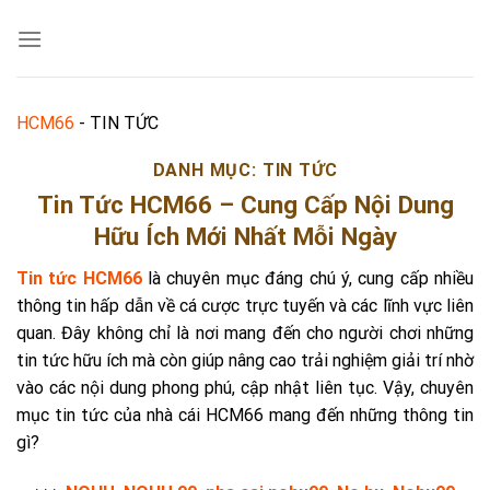
Skip
to
content
HCM66
-
TIN TỨC
DANH MỤC:
TIN TỨC
Tin Tức HCM66 – Cung Cấp Nội Dung
Hữu Ích Mới Nhất Mỗi Ngày
Tin tức HCM66
là chuyên mục đáng chú ý, cung cấp nhiều
thông tin hấp dẫn về cá cược trực tuyến và các lĩnh vực liên
quan. Đây không chỉ là nơi mang đến cho người chơi những
tin tức hữu ích mà còn giúp nâng cao trải nghiệm giải trí nhờ
vào các nội dung phong phú, cập nhật liên tục. Vậy, chuyên
mục tin tức của nhà cái HCM66 mang đến những thông tin
gì?