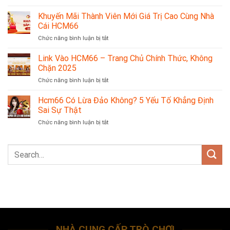
Top
–
Nhà
Khuyến Mãi Thành Viên Mới Giá Trị Cao Cùng Nhà
HCM66
Cái
Tặng
Cái HCM66
Uy
Tiền
Chức năng bình luận bị tắt
ở
Tín
Cực
Khuyến
–
Hấp
Mãi
Link Vào HCM66 – Trang Chủ Chính Thức, Không
Tổng
Dẫn!
Thành
Hợp
Chặn 2025
Viên
Sân
Chức năng bình luận bị tắt
ở
Mới
Chơi
Link
Giá
Chất
Vào
Hcm66 Có Lừa Đảo Không? 5 Yếu Tố Khẳng Định
Trị
Lượng
HCM66
Cao
Sai Sự Thật
Nhất
–
Cùng
2025
Chức năng bình luận bị tắt
ở
Trang
Nhà
Hcm66
Chủ
Cái
Có
Chính
HCM66
Lừa
Thức,
Đảo
Không
Không?
Chặn
5
2025
Yếu
Tố
Khẳng
Định
Sai
NHÀ CUNG CẤP TRÒ CHƠI
Sự