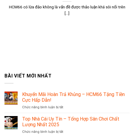
HCM66 có lừa đảo không là vấn đề được thảo luận khá sôi nổi trên
[...]
BÀI VIẾT MỚI NHẤT
Khuyến Mãi Hoàn Trả Khủng – HCM66 Tặng Tiền
Cực Hấp Dẫn!
Chức năng bình luận bị tắt
ở
Khuyến
Mãi
Top Nhà Cái Uy Tín – Tổng Hợp Sân Chơi Chất
Hoàn
Lượng Nhất 2025
Trả
Chức năng bình luận bị tắt
ở
Khủng