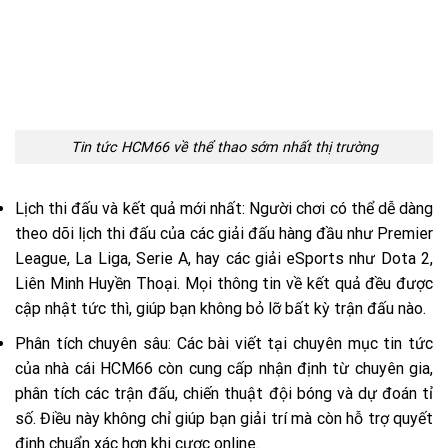
Tin tức HCM66 về thể thao sớm nhất thị trường
Lịch thi đấu và kết quả mới nhất: Người chơi có thể dễ dàng
theo dõi lịch thi đấu của các giải đấu hàng đầu như Premier
League, La Liga, Serie A, hay các giải eSports như Dota 2,
Liên Minh Huyền Thoại. Mọi thông tin về kết quả đều được
cập nhật tức thì, giúp bạn không bỏ lỡ bất kỳ trận đấu nào.
Phân tích chuyên sâu: Các bài viết tại chuyên mục tin tức
của nhà cái HCM66 còn cung cấp nhận định từ chuyên gia,
phân tích các trận đấu, chiến thuật đội bóng và dự đoán tỉ
số. Điều này không chỉ giúp bạn giải trí mà còn hỗ trợ quyết
định chuẩn xác hơn khi cược online.