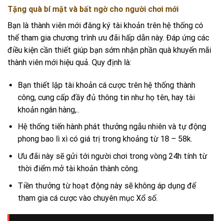
Tặng quà bí mật và bất ngờ cho người chơi mới
Bạn là thành viên mới đăng ký tài khoản trên hệ thống có
thể tham gia chương trình ưu đãi hấp dẫn này. Đáp ứng các
điều kiện cần thiết giúp bạn sớm nhận phần quà khuyến mãi
thành viên mới hiệu quả. Quy định là:
Bạn thiết lập tài khoản cá cược trên hệ thống thành
công, cung cấp đầy đủ thông tin như họ tên, hay tài
khoản ngân hàng,..
Hệ thống tiến hành phát thưởng ngẫu nhiên và tự động
phong bao lì xì có giá trị trong khoảng từ 18 – 58k.
Ưu đãi này sẽ gửi tới người chơi trong vòng 24h tính từ
thời điểm mở tài khoản thành công.
Tiền thưởng từ hoạt động này sẽ không áp dụng để
tham gia cá cược vào chuyên mục Xổ số.