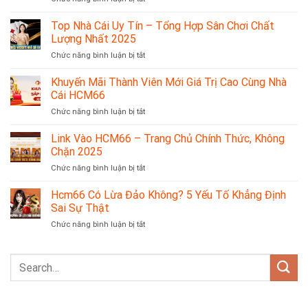
Khuyến
Mãi
Top Nhà Cái Uy Tín – Tổng Hợp Sân Chơi Chất
Hoàn
Lượng Nhất 2025
Trả
Chức năng bình luận bị tắt
ở
Khủng
Top
–
Nhà
Khuyến Mãi Thành Viên Mới Giá Trị Cao Cùng Nhà
HCM66
Cái
Tặng
Cái HCM66
Uy
Tiền
Chức năng bình luận bị tắt
ở
Tín
Cực
Khuyến
–
Hấp
Mãi
Link Vào HCM66 – Trang Chủ Chính Thức, Không
Tổng
Dẫn!
Thành
Hợp
Chặn 2025
Viên
Sân
Chức năng bình luận bị tắt
ở
Mới
Chơi
Link
Giá
Chất
Vào
Hcm66 Có Lừa Đảo Không? 5 Yếu Tố Khẳng Định
Trị
Lượng
HCM66
Cao
Sai Sự Thật
Nhất
–
Cùng
2025
Chức năng bình luận bị tắt
ở
Trang
Nhà
Hcm66
Chủ
Cái
Có
Chính
HCM66
Lừa
Thức,
Đảo
Không
Không?
Chặn
5
2025
Yếu