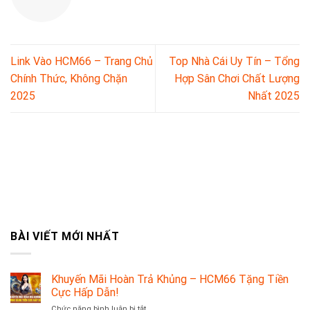
Link Vào HCM66 – Trang Chủ
Top Nhà Cái Uy Tín – Tổng
Chính Thức, Không Chặn
Hợp Sân Chơi Chất Lượng
2025
Nhất 2025
BÀI VIẾT MỚI NHẤT
Khuyến Mãi Hoàn Trả Khủng – HCM66 Tặng Tiền
Cực Hấp Dẫn!
Chức năng bình luận bị tắt
ở