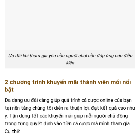
Ưu đãi khi tham gia yêu cầu người chơi cần đáp ứng các điều
kiện
2 chương trình khuyến mãi thành viên mới nổi
bật
Đa dạng ưu đãi càng giúp quá trình cá cược online của bạn
tại nền tảng chúng tôi diễn ra thuận lợi, đạt kết quả cao như
ý. Tận dụng tốt các khuyến mãi giúp mỗi người chủ động
trong từng quyết định vào tiền cá cược mà mình tham gia.
Cụ thể: