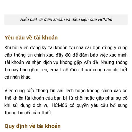
Hiểu biết về điều khoản và điều kiện của HCM66
Yêu cầu về tài khoản
Khi hội viên đăng ký tài khoản tại nhà cái, bạn đồng ý cung
cấp thông tin chính xác, đầy đủ để đảm bảo việc xác minh
tài khoản và nhận dịch vụ không gặp vấn đề. Những thông
tin này bao gồm tên, email, số điện thoại cùng các chi tiết
cá nhân khác.
Việc cung cấp thông tin sai lệch hoặc không chính xác có
thể khiến tài khoản của bạn bị từ chối hoặc gặp phải sự cố
khi sử dụng dịch vụ. HCM66 có quyền yêu cầu bổ sung
thông tin nếu cần thiết.
Quy định về tài khoản