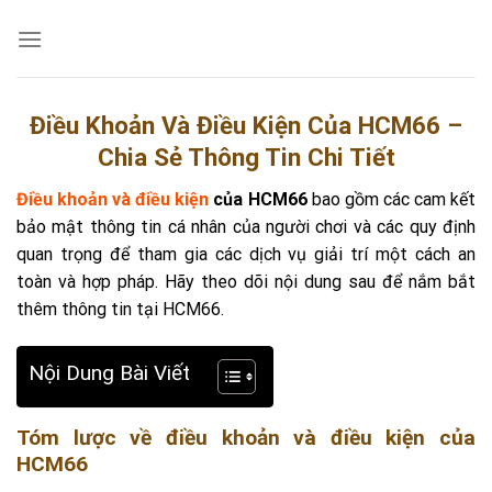
Skip
to
content
Điều Khoản Và Điều Kiện Của HCM66 –
Chia Sẻ Thông Tin Chi Tiết
Điều khoản và điều kiện
của HCM66
bao gồm các cam kết
bảo mật thông tin cá nhân của người chơi và các quy định
quan trọng để tham gia các dịch vụ giải trí một cách an
toàn và hợp pháp. Hãy theo dõi nội dung sau để nắm bắt
thêm thông tin tại HCM66.
Nội Dung Bài Viết
Tóm lược về điều khoản và điều kiện của
HCM66