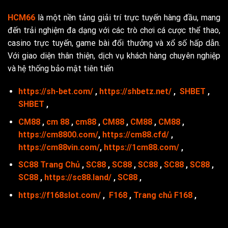
HCM66
là một nền tảng giải trí trực tuyến hàng đầu, mang
đến trải nghiệm đa dạng với các trò chơi cá cược thể thao,
casino trực tuyến, game bài đổi thưởng và xổ số hấp dẫn.
Với giao diện thân thiện, dịch vụ khách hàng chuyên nghiệp
và hệ thống bảo mật tiên tiến
https://sh-bet.com/
,
https://shbetz.net/
,
SHBET
,
SHBET
,
CM88
,
cm 88
,
cm88
,
CM88
,
CM88
,
CM88
,
https://cm8800.com/
,
https://cm88.cfd/
,
https://cm88vin.com/
,
https://1cm88.com/
,
SC88 Trang Chủ
,
SC88
,
SC88
,
SC88
,
SC88
,
SC88
,
SC88
,
https://sc88.land/
,
SC88
,
https://f168slot.com/
,
F168
,
Trang chủ F168
,