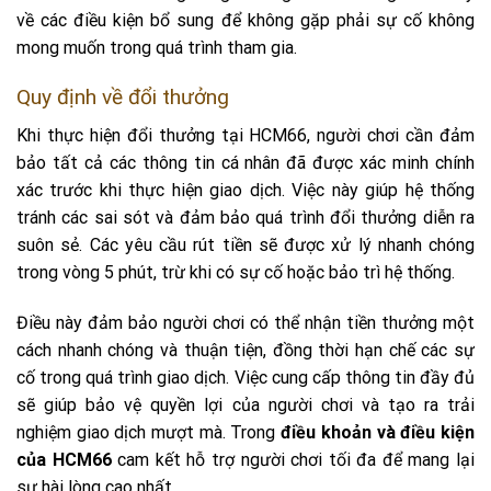
về các điều kiện bổ sung để không gặp phải sự cố không
mong muốn trong quá trình tham gia.
Quy định về đổi thưởng
Khi thực hiện đổi thưởng tại HCM66, người chơi cần đảm
bảo tất cả các thông tin cá nhân đã được xác minh chính
xác trước khi thực hiện giao dịch. Việc này giúp hệ thống
tránh các sai sót và đảm bảo quá trình đổi thưởng diễn ra
suôn sẻ. Các yêu cầu rút tiền sẽ được xử lý nhanh chóng
trong vòng 5 phút, trừ khi có sự cố hoặc bảo trì hệ thống.
Điều này đảm bảo người chơi có thể nhận tiền thưởng một
cách nhanh chóng và thuận tiện, đồng thời hạn chế các sự
cố trong quá trình giao dịch. Việc cung cấp thông tin đầy đủ
sẽ giúp bảo vệ quyền lợi của người chơi và tạo ra trải
nghiệm giao dịch mượt mà. Trong
điều khoản và điều kiện
của HCM66
cam kết hỗ trợ người chơi tối đa để mang lại
sự hài lòng cao nhất.