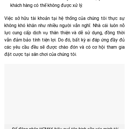
khách hàng có thể không được xử lý.
Việc sở hữu tài khoản tại hệ thống của chúng tôi thực sự
không khó khăn như nhiều người vẫn nghĩ. Nhà cái luôn nỗ
lực cung cấp dịch vụ thân thiện và dễ sử dụng, đồng thời
vẫn đảm bảo tính tiện lợi. Do đó, bất kỳ ai đáp ứng đầy đủ
các yêu cầu đều sẽ được chào đón và có cơ hội tham gia
đặt cược tại sân chơi của chúng tôi.