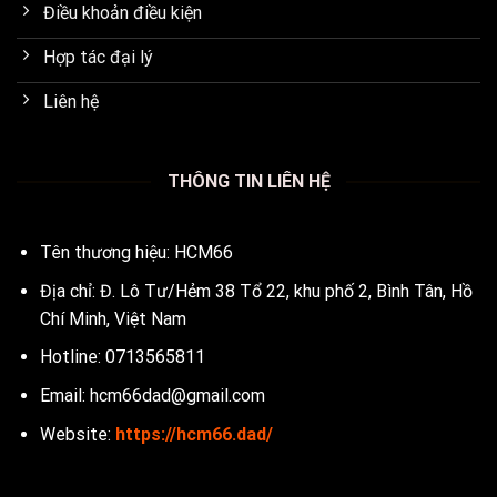
Điều khoản điều kiện
Hợp tác đại lý
Liên hệ
THÔNG TIN LIÊN HỆ
Tên thương hiệu: HCM66
Địa chỉ: Đ. Lô Tư/Hẻm 38 Tổ 22, khu phố 2, Bình Tân, Hồ
Chí Minh, Việt Nam
Hotline: 0713565811
Email:
hcm66dad@gmail.com
Website:
https://hcm66.dad/