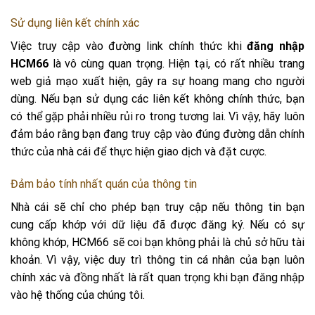
Sử dụng liên kết chính xác
Việc truy cập vào đường link chính thức khi
đăng nhập
HCM66
là vô cùng quan trọng. Hiện tại, có rất nhiều trang
web giả mạo xuất hiện, gây ra sự hoang mang cho người
dùng. Nếu bạn sử dụng các liên kết không chính thức, bạn
có thể gặp phải nhiều rủi ro trong tương lai. Vì vậy, hãy luôn
đảm bảo rằng bạn đang truy cập vào đúng đường dẫn chính
thức của nhà cái để thực hiện giao dịch và đặt cược.
Đảm bảo tính nhất quán của thông tin
Nhà cái sẽ chỉ cho phép bạn truy cập nếu thông tin bạn
cung cấp khớp với dữ liệu đã được đăng ký. Nếu có sự
không khớp, HCM66 sẽ coi bạn không phải là chủ sở hữu tài
khoản. Vì vậy, việc duy trì thông tin cá nhân của bạn luôn
chính xác và đồng nhất là rất quan trọng khi bạn đăng nhập
vào hệ thống của chúng tôi.