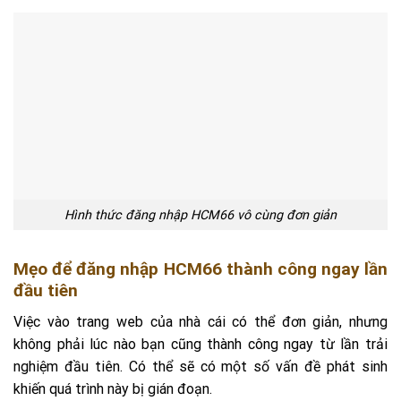
Hình thức đăng nhập HCM66 vô cùng đơn giản
Mẹo để đăng nhập HCM66 thành công ngay lần
đầu tiên
Việc vào trang web của nhà cái có thể đơn giản, nhưng
không phải lúc nào bạn cũng thành công ngay từ lần trải
nghiệm đầu tiên. Có thể sẽ có một số vấn đề phát sinh
khiến quá trình này bị gián đoạn.