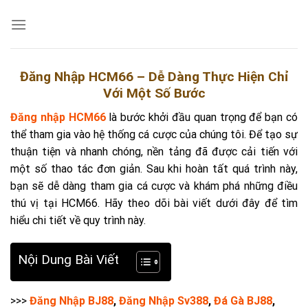
Skip
to
content
Đăng Nhập HCM66 – Dễ Dàng Thực Hiện Chỉ
Với Một Số Bước
Đăng nhập HCM66
là bước khởi đầu quan trọng để bạn có
thể tham gia vào hệ thống cá cược của chúng tôi. Để tạo sự
thuận tiện và nhanh chóng, nền tảng đã được cải tiến với
một số thao tác đơn giản. Sau khi hoàn tất quá trình này,
bạn sẽ dễ dàng tham gia cá cược và khám phá những điều
thú vị tại HCM66. Hãy theo dõi bài viết dưới đây để tìm
hiểu chi tiết về quy trình này.
Nội Dung Bài Viết
>>>
Đăng Nhập BJ88
,
Đăng Nhập Sv388
,
Đá Gà BJ88
,