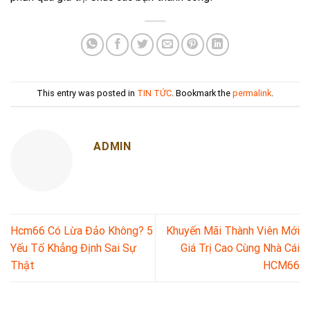
This entry was posted in
TIN TỨC
. Bookmark the
permalink
.
ADMIN
Hcm66 Có Lừa Đảo Không? 5
Khuyến Mãi Thành Viên Mới
Yếu Tố Khẳng Định Sai Sự
Giá Trị Cao Cùng Nhà Cái
Thật
HCM66