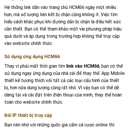
Hệ thống link dẫn vào trang chủ HCM66 ngày một nhiều
hơn, mà số lượng liên kết bị chặn cũng không ít. Việc tìm
hiểu cách khắc phục khi đường dẫn bị chặn là điều hết sức
cần thiết. Bạn có thể tham khảo một vài phương pháp hiệu
quả dưới và áp dụng trong trường hợp không thể truy cập
vào website chính thức:
Sử dụng ứng dụng HCM66
Thay vì phải mất thời gian tìm
link vào HCM66
, bạn có thể
sử dụng ngay ứng dụng của nhà cái để thay thế. App Mobile
thiết kế tương thích với tất cả các loại cấu hình của thiết
bị, hơn nữa dung lượng cũng rất nhỏ. Vì vậy bạn có thể dễ
dàng tải và cài đặt trên điện thoại của mình, thay thế hoàn
toàn cho website chính thức.
Đổi IP thiết bị truy cập
Bạn nên nhớ với những quốc gia cấm cá cược online thì