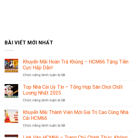
BÀI VIẾT MỚI NHẤT
Khuyến Mãi Hoàn Trả Khủng – HCM66 Tặng Tiền
Cực Hấp Dẫn!
Chức năng bình luận bị tắt
ở
Khuyến
Mãi
Top Nhà Cái Uy Tín – Tổng Hợp Sân Chơi Chất
Hoàn
Lượng Nhất 2025
Trả
Chức năng bình luận bị tắt
ở
Khủng
Top
–
Nhà
Khuyến Mãi Thành Viên Mới Giá Trị Cao Cùng Nhà
HCM66
Cái
Tặng
Cái HCM66
Uy
Tiền
Chức năng bình luận bị tắt
ở
Tín
Cực
Khuyến
–
Hấp
Mãi
Link Vào HCM66 – Trang Chủ Chính Thức, Không
Tổng
Dẫn!