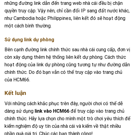
những đường link dẫn đến trang web nhà cái đều bị chặn
quyền truy cập. Vậy nên, chỉ cần đổi IP sang đất nước khác,
như Cambodia hoặc Philippines, liên kết đó sẽ hoạt động
một cách bình thường.
Sử dụng link dự phòng
Bên cạnh đường link chính thức sau nhà cái cung cấp, đơn vị
còn xây dựng thêm hệ thống liên kết dự phòng. Cách thức
hoạt động của link dự phòng cũng tương tự như đường dẫn
chính thức. Do đó bạn vẫn có thể truy cập vào trang chủ
của HCM66.
Kết luận
Với những cách khắc phục trên đây, người chơi có thể dễ
dàng sử dụng
link vào HCM66
để truy cập vào trang chủ
chính thức. Hãy lựa chọn cho mình một trò chơi yêu thích để
kiểm nghiệm độ uy tín của nhà cái và kiếm về thật nhiều
phần quà giá trị. Chúc các bạn thành công!