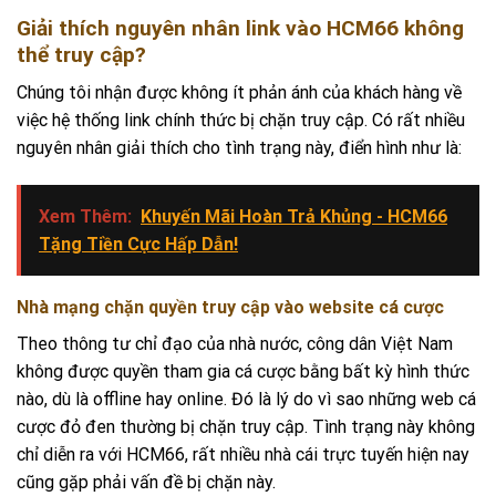
Giải thích nguyên nhân link vào HCM66 không
thể truy cập?
Chúng tôi nhận được không ít phản ánh của khách hàng về
việc hệ thống link chính thức bị chặn truy cập. Có rất nhiều
nguyên nhân giải thích cho tình trạng này, điển hình như là:
Xem Thêm:
Khuyến Mãi Hoàn Trả Khủng - HCM66
Tặng Tiền Cực Hấp Dẫn!
Nhà mạng chặn quyền truy cập vào website cá cược
Theo thông tư chỉ đạo của nhà nước, công dân Việt Nam
không được quyền tham gia cá cược bằng bất kỳ hình thức
nào, dù là offline hay online. Đó là lý do vì sao những web cá
cược đỏ đen thường bị chặn truy cập. Tình trạng này không
chỉ diễn ra với HCM66, rất nhiều nhà cái trực tuyến hiện nay
cũng gặp phải vấn đề bị chặn này.